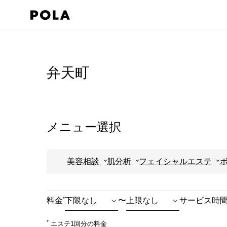
ペ
ー
ジ
コ
の
ン
先
テ
弁天町
頭
ン
で
ツ
す
エ
コ
リ
メニュー選択
ン
ア
テ
で
美容相談
肌分析
フェイシャルエステ
ン
す
ツ
エ
*
料金
〜
サービス時
リ
ア
*
エステ1回分の料金