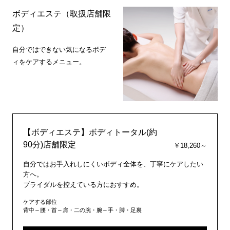
ボディエステ（取扱店舗限
定）
自分ではできない気になるボデ
ィをケアするメニュー。
【ボディエステ】ボディトータル(約
90分)店舗限定
￥18,260～
自分ではお手入れしにくいボディ全体を、丁寧にケアしたい
方へ。
ブライダルを控えている方におすすめ。
ケアする部位
背中～腰・首～肩・二の腕・腕～手・脚・足裏