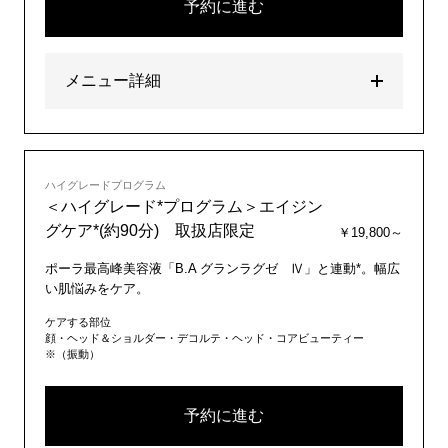
予約に進む
メニュー詳細
ハイグレードプログラム
＜ハイグレード*プログラム＞エイジン
グケア*(約90分) 取扱店限定
￥19,800～
ポーラ最高峰美容液「B.A グランラグゼ Ⅳ」と連動*。幅広
い肌悩みをケア。
ケアする部位
顔・ヘッド＆ショルダー・デコルテ・ヘッド・コアビューティー
※（振動）
予約に進む