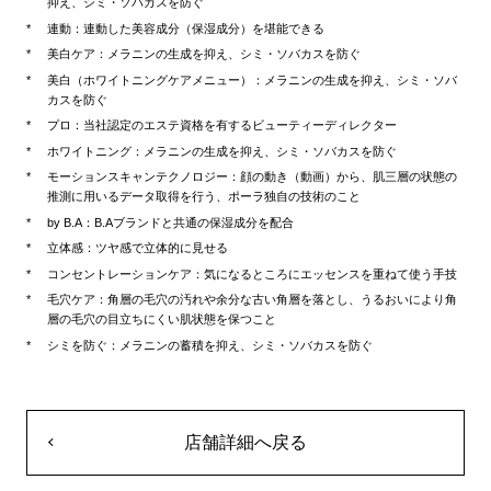
抑え、シミ・ソバカスを防ぐ
連動：連動した美容成分（保湿成分）を堪能できる
美白ケア：メラニンの生成を抑え、シミ・ソバカスを防ぐ
美白（ホワイトニングケアメニュー）：メラニンの生成を抑え、シミ・ソバ
カスを防ぐ
プロ：当社認定のエステ資格を有するビューティーディレクター
ホワイトニング：メラニンの生成を抑え、シミ・ソバカスを防ぐ
モーションスキャンテクノロジー：顔の動き（動画）から、肌三層の状態の
推測に用いるデータ取得を行う、ポーラ独自の技術のこと
by B.A：B.Aブランドと共通の保湿成分を配合
立体感：ツヤ感で立体的に見せる
コンセントレーションケア：気になるところにエッセンスを重ねて使う手技
毛穴ケア：角層の毛穴の汚れや余分な古い角層を落とし、うるおいにより角
層の毛穴の目立ちにくい肌状態を保つこと
シミを防ぐ：メラニンの蓄積を抑え、シミ・ソバカスを防ぐ
店舗詳細へ戻る