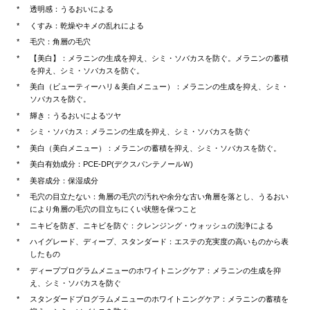
透明感：うるおいによる
くすみ：乾燥やキメの乱れによる
毛穴：角層の毛穴
【美白】：メラニンの生成を抑え、シミ・ソバカスを防ぐ。メラニンの蓄積
を抑え、シミ・ソバカスを防ぐ。
美白（ビューティーハリ＆美白メニュー）：メラニンの生成を抑え、シミ・
ソバカスを防ぐ。
輝き：うるおいによるツヤ
シミ・ソバカス：メラニンの生成を抑え、シミ・ソバカスを防ぐ
美白（美白メニュー）：メラニンの蓄積を抑え、シミ・ソバカスを防ぐ。
美白有効成分：PCE-DP(デクスパンテノールＷ)
美容成分：保湿成分
毛穴の目立たない：角層の毛穴の汚れや余分な古い角層を落とし、うるおい
により角層の毛穴の目立ちにくい状態を保つこと
ニキビを防ぎ、ニキビを防ぐ：クレンジング・ウォッシュの洗浄による
ハイグレード、ディープ、スタンダード：エステの充実度の高いものから表
したもの
ディーププログラムメニューのホワイトニングケア：メラニンの生成を抑
え、シミ・ソバカスを防ぐ
スタンダードプログラムメニューのホワイトニングケア：メラニンの蓄積を