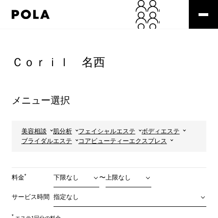
ペ
ー
ジ
の
コ
先
ン
頭
テ
Ｃｏｒｉｌ 名西
で
ン
す
ツ
コ
エ
ン
リ
メニュー選択
テ
ア
ン
で
ツ
す
エ
美容相談
肌分析
フェイシャルエステ
ボディエステ
リ
ブライダルエステ
コアビューティーエクスプレス
ア
へ
*
料金
〜
サービス時間
*