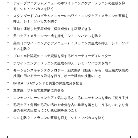
ディーププログラムメニューのホワイトニングケア：メラニンの生成を抑
え、シミ・ソバカスを防ぐ
スタンダードプログラムメニューのホワイトニングケア：メラニンの蓄積を
抑え、シミ・ソバカスを防ぐ
連動：連動した美容成分（保湿成分）を堪能できる
美白ケア：メラニンの生成を抑え、シミ・ソバカスを防ぐ
美白（ホワイトニングケアメニュー）：メラニンの生成を抑え、シミ・ソバ
カスを防ぐ
プロ：当社認定のエステ資格を有するビューティーディレクター
ホワイトニング：メラニンの生成を抑え、シミ・ソバカスを防ぐ
モーションスキャンテクノロジー：顔の動き（動画）から、肌三層の状態の
推測に用いるデータ取得を行う、ポーラ独自の技術のこと
by B.A：B.Aブランドと共通の保湿成分を配合
立体感：ツヤ感で立体的に見せる
コンセントレーションケア：気になるところにエッセンスを重ねて使う手技
毛穴ケア：角層の毛穴の汚れや余分な古い角層を落とし、うるおいにより角
層の毛穴の目立ちにくい肌状態を保つこと
シミを防ぐ：メラニンの蓄積を抑え、シミ・ソバカスを防ぐ