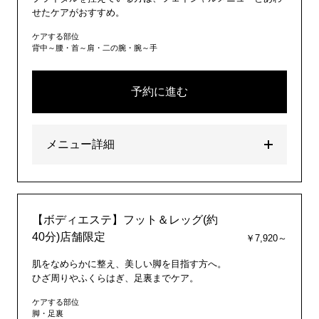
せたケアがおすすめ。
ケアする部位
背中～腰・首～肩・二の腕・腕～手
予約に進む
メニュー詳細
【ボディエステ】フット＆レッグ(約
40分)店舗限定
￥7,920～
肌をなめらかに整え、美しい脚を目指す方へ。
ひざ周りやふくらはぎ、足裏までケア。
ケアする部位
脚・足裏