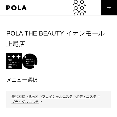
ペ
ー
ジ
の
コ
先
ン
頭
テ
POLA THE BEAUTY イオンモール
で
ン
す
ツ
上尾店
コ
エ
ン
リ
テ
ア
ン
で
ツ
す
エ
リ
メニュー選択
ア
へ
美容相談
肌分析
フェイシャルエステ
ボディエステ
ブライダルエステ