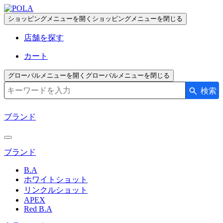
ペ
ー
ショッピングメニューを開く
ショッピングメニューを閉じる
ジ
店舗を探す
の
先
カート
頭
で
グローバルメニューを開く
グローバルメニューを閉じる
す
検索
検索キーワード入力
コ
ン
ブランド
テ
ン
ツ
ブランド
エ
リ
B.A
ア
ホワイトショット
へ
リンクルショット
APEX
Red B.A