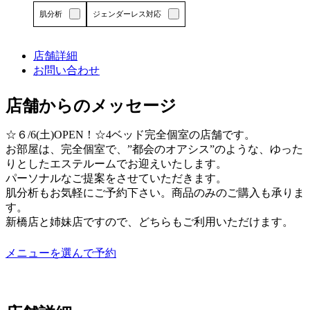
エ
肌分析
ジェンダーレス対応
リ
ア
で
店舗詳細
す
お問い合わせ
詳しくはこちら
店舗からのメッセージ
☆６/6(土)OPEN！☆4ベッド完全個室の店舗です。
お部屋は、完全個室で、”都会のオアシス”のような、ゆった
りとしたエステルームでお迎えいたします。
パーソナルなご提案をさせていただきます。
肌分析もお気軽にご予約下さい。商品のみのご購入も承りま
す。
新橋店と姉妹店ですので、どちらもご利用いただけます。
メニューを選んで予約