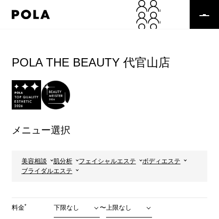
ペ
ー
ジ
の
コ
先
ン
頭
テ
POLA THE BEAUTY 代官山店
で
ン
す
ツ
コ
エ
ン
リ
テ
ア
ン
で
ツ
す
メニュー選択
エ
リ
ア
へ
美容相談
肌分析
フェイシャルエステ
ボディエステ
ブライダルエステ
*
料金
〜