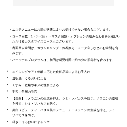
エステメニューはお肌の状態によりお受けできない場合もございます。
コース回数（1・3・6回）・マスク個数・オプションの組み合わせをお選びい
ただけるカスタマイズコースもございます。
所要目安時間は、カウンセリング・お着換え・メーク直しなどのお時間を含
みます。
パーソナルプログラムは、初回は所要時間に約30分の肌分析を含みます。
エイジングケア：年齢に応じた化粧品等によるお手入れ
透明感：うるおいによる
くすみ：乾燥やキメの乱れによる
毛穴：角層の毛穴
【美白】：メラニンの生成を抑え、シミ・ソバカスを防ぐ。メラニンの蓄積
を抑え、シミ・ソバカスを防ぐ。
美白（ビューティーハリ＆美白メニュー）：メラニンの生成を抑え、シミ・
ソバカスを防ぐ。
輝き：うるおいによるツヤ