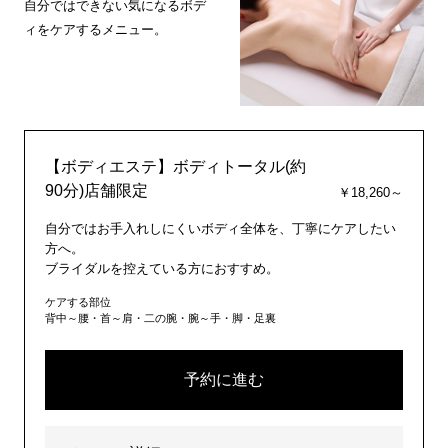
自分ではできない気になるボデ
ィをケアするメニュー。
【ボディエステ】ボディトータル(約
90分)店舗限定
￥18,260～
自分ではお手入れしにくいボディ全体を、丁寧にケアしたい
方へ。
ブライダルを控えている方におすすめ。
ケアする部位
背中～腰・首～肩・二の腕・腕～手・脚・足裏
予約に進む