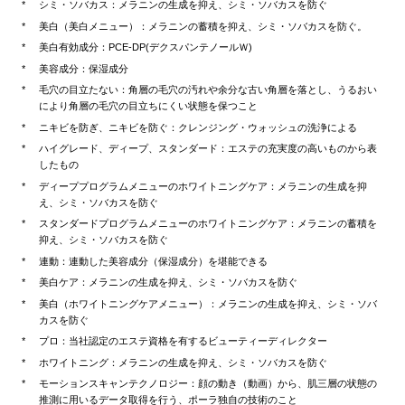
シミ・ソバカス：メラニンの生成を抑え、シミ・ソバカスを防ぐ
美白（美白メニュー）：メラニンの蓄積を抑え、シミ・ソバカスを防ぐ。
美白有効成分：PCE-DP(デクスパンテノールＷ)
美容成分：保湿成分
毛穴の目立たない：角層の毛穴の汚れや余分な古い角層を落とし、うるおい
により角層の毛穴の目立ちにくい状態を保つこと
ニキビを防ぎ、ニキビを防ぐ：クレンジング・ウォッシュの洗浄による
ハイグレード、ディープ、スタンダード：エステの充実度の高いものから表
したもの
ディーププログラムメニューのホワイトニングケア：メラニンの生成を抑
え、シミ・ソバカスを防ぐ
スタンダードプログラムメニューのホワイトニングケア：メラニンの蓄積を
抑え、シミ・ソバカスを防ぐ
連動：連動した美容成分（保湿成分）を堪能できる
美白ケア：メラニンの生成を抑え、シミ・ソバカスを防ぐ
美白（ホワイトニングケアメニュー）：メラニンの生成を抑え、シミ・ソバ
カスを防ぐ
プロ：当社認定のエステ資格を有するビューティーディレクター
ホワイトニング：メラニンの生成を抑え、シミ・ソバカスを防ぐ
モーションスキャンテクノロジー：顔の動き（動画）から、肌三層の状態の
推測に用いるデータ取得を行う、ポーラ独自の技術のこと