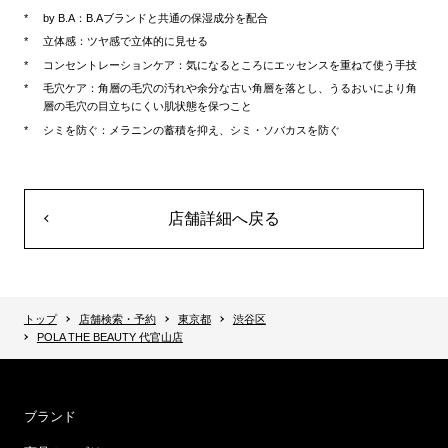
by B.A：B.Aブランドと共通の保湿成分を配合
立体感：ツヤ感で立体的に見せる
コンセントレーションケア：気になるところにエッセンスを重ねて使う手技
毛穴ケア：角層の毛穴の汚れや余分な古い角層を落とし、うるおいにより角
層の毛穴の目立ちにくい肌状態を保つこと
シミを防ぐ：メラニンの蓄積を抑え、シミ・ソバカスを防ぐ
店舗詳細へ戻る
トップ
店舗検索・予約
東京都
渋谷区
POLA THE BEAUTY 代官山店
ブランド