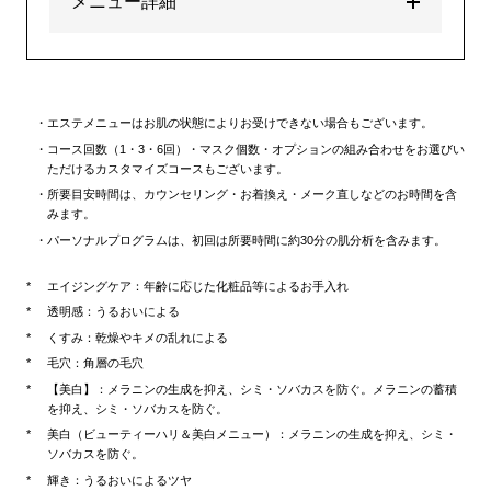
メニュー詳細
エステメニューはお肌の状態によりお受けできない場合もございます。
コース回数（1・3・6回）・マスク個数・オプションの組み合わせをお選びい
ただけるカスタマイズコースもございます。
所要目安時間は、カウンセリング・お着換え・メーク直しなどのお時間を含
みます。
パーソナルプログラムは、初回は所要時間に約30分の肌分析を含みます。
エイジングケア：年齢に応じた化粧品等によるお手入れ
透明感：うるおいによる
くすみ：乾燥やキメの乱れによる
毛穴：角層の毛穴
【美白】：メラニンの生成を抑え、シミ・ソバカスを防ぐ。メラニンの蓄積
を抑え、シミ・ソバカスを防ぐ。
美白（ビューティーハリ＆美白メニュー）：メラニンの生成を抑え、シミ・
ソバカスを防ぐ。
輝き：うるおいによるツヤ