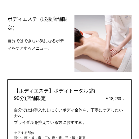
ボディエステ（取扱店舗限
定）
自分ではできない気になるボデ
ィをケアするメニュー。
【ボディエステ】ボディトータル(約
90分)店舗限定
￥18,260～
自分ではお手入れしにくいボディ全体を、丁寧にケアしたい
方へ。
ブライダルを控えている方におすすめ。
ケアする部位
背中～腰・首～肩・二の腕・腕～手・脚・足裏