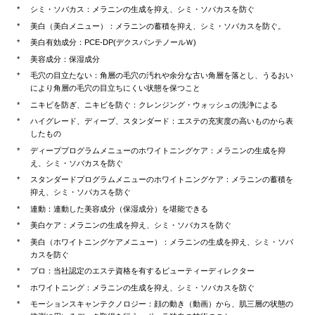
シミ・ソバカス：メラニンの生成を抑え、シミ・ソバカスを防ぐ
美白（美白メニュー）：メラニンの蓄積を抑え、シミ・ソバカスを防ぐ。
美白有効成分：PCE-DP(デクスパンテノールＷ)
美容成分：保湿成分
毛穴の目立たない：角層の毛穴の汚れや余分な古い角層を落とし、うるおい
により角層の毛穴の目立ちにくい状態を保つこと
ニキビを防ぎ、ニキビを防ぐ：クレンジング・ウォッシュの洗浄による
ハイグレード、ディープ、スタンダード：エステの充実度の高いものから表
したもの
ディーププログラムメニューのホワイトニングケア：メラニンの生成を抑
え、シミ・ソバカスを防ぐ
スタンダードプログラムメニューのホワイトニングケア：メラニンの蓄積を
抑え、シミ・ソバカスを防ぐ
連動：連動した美容成分（保湿成分）を堪能できる
美白ケア：メラニンの生成を抑え、シミ・ソバカスを防ぐ
美白（ホワイトニングケアメニュー）：メラニンの生成を抑え、シミ・ソバ
カスを防ぐ
プロ：当社認定のエステ資格を有するビューティーディレクター
ホワイトニング：メラニンの生成を抑え、シミ・ソバカスを防ぐ
モーションスキャンテクノロジー：顔の動き（動画）から、肌三層の状態の