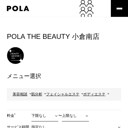
ペ
ー
ジ
の
コ
先
ン
頭
テ
POLA THE BEAUTY 小倉南店
で
ン
す
ツ
コ
エ
ン
リ
テ
ア
ン
で
ツ
す
メニュー選択
エ
リ
ア
へ
美容相談
肌分析
フェイシャルエステ
ボディエステ
*
料金
〜
サービス時間