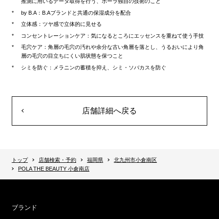
推測に用いるデータ取得を行う、ポーラ独自の技術のこと
by B.A：B.Aブランドと共通の保湿成分を配合
立体感：ツヤ感で立体的に見せる
コンセントレーションケア：気になるところにエッセンスを重ねて使う手技
毛穴ケア：角層の毛穴の汚れや余分な古い角層を落とし、うるおいにより角
層の毛穴の目立ちにくい肌状態を保つこと
シミを防ぐ：メラニンの蓄積を抑え、シミ・ソバカスを防ぐ
店舗詳細へ戻る
トップ
店舗検索・予約
福岡県
北九州市小倉南区
POLA THE BEAUTY 小倉南店
ブランド