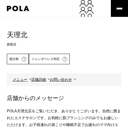
ペ
ー
ジ
の
コ
先
ン
頭
テ
天理北
で
ン
す
ツ
路面店
コ
エ
ン
リ
肌分析
ジェンダーレス対応
テ
ア
ン
で
ツ
す
エ
メニュー
店舗詳細
お問い合わせ
リ
詳しくはこちら
ア
へ
店舗からのメッセージ
POLA天理北店をご覧いただき、ありがとうございます。自然に囲ま
れたエステサロンです。お気軽に肌プランニングのみでもお越しい
ただけます。お子様連れの肩こりや睡眠不足でお疲れのママ向けエ