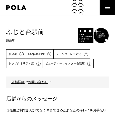
ペ
ー
ジ
の
コ
先
ン
頭
テ
ふじと台駅前
で
ン
す
ツ
路面店
コ
エ
ン
リ
テ
ア
肌分析
Shop de Pick
ジェンダーレス対応
ン
で
トップクオリティ店
ビューティーマイスター在籍店
ツ
す
エ
リ
ア
店舗詳細
お問い合わせ
へ
詳しくはこちら
詳しくはこちら
店舗からのメッセージ
専任担当制で肌だけでなく体まで含めたあなたのキレイをお手伝い