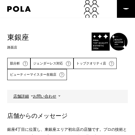
ペ
ー
ジ
の
コ
先
ン
頭
テ
東銀座
で
ン
す
ツ
路面店
コ
エ
ン
リ
テ
ア
肌分析
ジェンダーレス対応
トップクオリティ店
ン
で
ビューティーマイスター在籍店
ツ
す
エ
リ
ア
店舗詳細
お問い合わせ
へ
詳しくはこちら
店舗からのメッセージ
銀座4丁目に位置し、東銀座エリア初出店の店舗です。プロの技術と