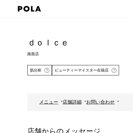
ペ
ー
ジ
コ
の
ン
先
テ
ｄｏｌｃｅ
頭
ン
で
路面店
ツ
す
エ
肌分析
ビューティーマイスター在籍店
コ
リ
ン
ア
テ
で
ン
す
メニュー
店舗詳細
お問い合わせ
ツ
詳しくはこちら
エ
リ
ア
店舗からのメッセージ