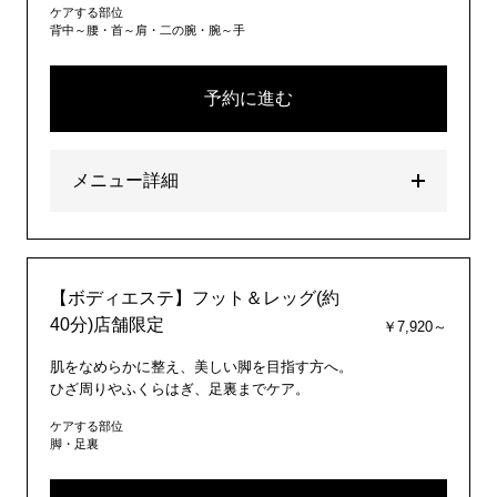
ケアする部位
背中～腰・首～肩・二の腕・腕～手
予約に進む
メニュー詳細
【ボディエステ】フット＆レッグ(約
40分)店舗限定
￥7,920～
肌をなめらかに整え、美しい脚を目指す方へ。
ひざ周りやふくらはぎ、足裏までケア。
ケアする部位
脚・足裏