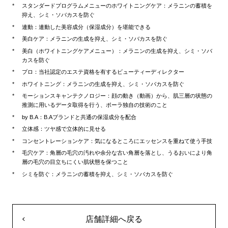
スタンダードプログラムメニューのホワイトニングケア：メラニンの蓄積を
抑え、シミ・ソバカスを防ぐ
連動：連動した美容成分（保湿成分）を堪能できる
美白ケア：メラニンの生成を抑え、シミ・ソバカスを防ぐ
美白（ホワイトニングケアメニュー）：メラニンの生成を抑え、シミ・ソバ
カスを防ぐ
プロ：当社認定のエステ資格を有するビューティーディレクター
ホワイトニング：メラニンの生成を抑え、シミ・ソバカスを防ぐ
モーションスキャンテクノロジー：顔の動き（動画）から、肌三層の状態の
推測に用いるデータ取得を行う、ポーラ独自の技術のこと
by B.A：B.Aブランドと共通の保湿成分を配合
立体感：ツヤ感で立体的に見せる
コンセントレーションケア：気になるところにエッセンスを重ねて使う手技
毛穴ケア：角層の毛穴の汚れや余分な古い角層を落とし、うるおいにより角
層の毛穴の目立ちにくい肌状態を保つこと
シミを防ぐ：メラニンの蓄積を抑え、シミ・ソバカスを防ぐ
店舗詳細へ戻る