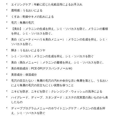
エイジングケア：年齢に応じた化粧品等によるお手入れ
透明感：うるおいによる
くすみ：乾燥やキメの乱れによる
毛穴：角層の毛穴
【美白】：メラニンの生成を抑え、シミ・ソバカスを防ぐ。メラニンの蓄積
を抑え、シミ・ソバカスを防ぐ。
美白（ビューティーハリ＆美白メニュー）：メラニンの生成を抑え、シミ・
ソバカスを防ぐ。
輝き：うるおいによるツヤ
シミ・ソバカス：メラニンの生成を抑え、シミ・ソバカスを防ぐ
美白（美白メニュー）：メラニンの蓄積を抑え、シミ・ソバカスを防ぐ。
美白有効成分：PCE-DP(デクスパンテノールＷ)
美容成分：保湿成分
毛穴の目立たない：角層の毛穴の汚れや余分な古い角層を落とし、うるおい
により角層の毛穴の目立ちにくい状態を保つこと
ニキビを防ぎ、ニキビを防ぐ：クレンジング・ウォッシュの洗浄による
ハイグレード、ディープ、スタンダード：エステの充実度の高いものから表
したもの
ディーププログラムメニューのホワイトニングケア：メラニンの生成を抑
え、シミ・ソバカスを防ぐ