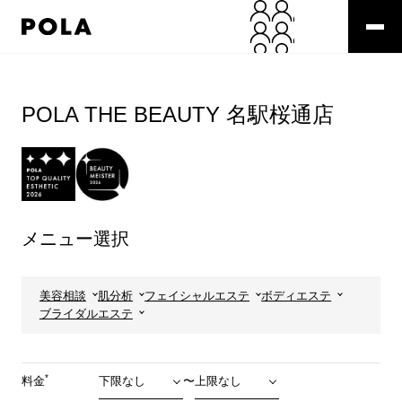
ペ
ー
ジ
の
コ
先
ン
頭
テ
POLA THE BEAUTY 名駅桜通店
で
ン
す
ツ
コ
エ
ン
リ
テ
ア
ン
で
ツ
す
メニュー選択
エ
リ
ア
へ
美容相談
肌分析
フェイシャルエステ
ボディエステ
ブライダルエステ
*
料金
〜