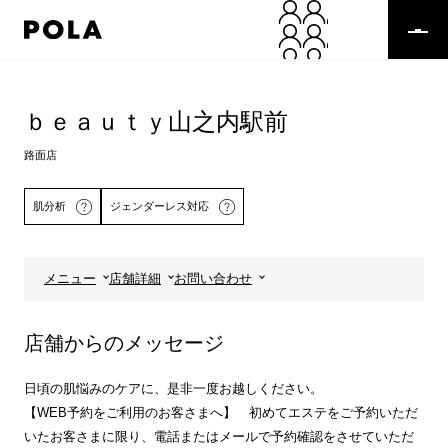
ペ
ー
ジ
の
コ
先
ン
頭
テ
ｂｅａｕｔｙ山之内駅前
で
ン
す
ツ
路面店
コ
エ
ン
リ
肌分析
ジェンダーレス対応
テ
ア
ン
で
ツ
す
エ
メニュー
店舗詳細
お問い合わせ
リ
詳しくはこちら
ア
へ
店舗からのメッセージ
日頃の肌悩みのケアに、是非一度お越しください。
【WEB予約をご利用のお客さまへ】 初めてエステをご予約いただ
いたお客さまに限り、電話またはメールで予約確認をさせていただ