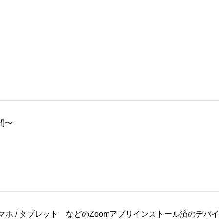
間〜
 スマホ / タブレット などのZoomアプリインストール済のデバ