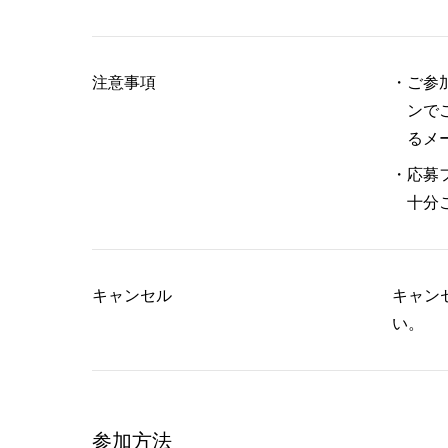
注意事項
ご参
ンで
るメ
応募
十分
キャンセル
キャン
い。
参加方法