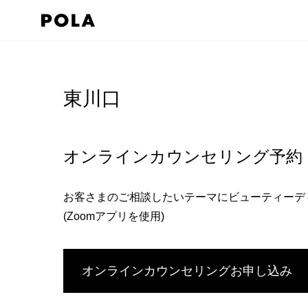
ペ
ー
ジ
コ
の
ン
先
テ
東川口
頭
ン
で
ツ
す
エ
オンラインカウンセリング予約
コ
リ
ン
ア
お客さまのご相談したいテーマにビューティーデ
テ
で
(Zoomアプリを使用)
ン
す
ツ
エ
オンラインカウンセリングお申し込み
リ
ア