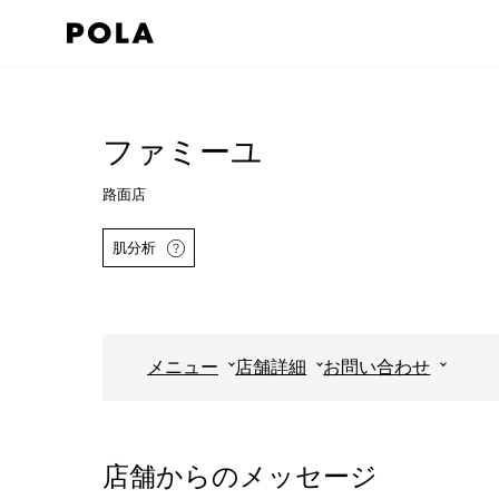
ペ
ー
ジ
コ
の
ン
先
テ
ファミーユ
頭
ン
路面店
で
ツ
す
エ
肌分析
コ
リ
ン
ア
テ
で
ン
す
メニュー
店舗詳細
お問い合わせ
ツ
詳しくはこちら
エ
リ
店舗からのメッセージ
ア