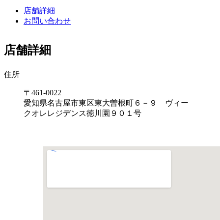
ツ
店舗詳細
エ
お問い合わせ
リ
ア
で
店舗詳細
す
住所
〒461-0022
愛知県名古屋市東区東大曽根町６－９ ヴィー
クオレレジデンス徳川園９０１号