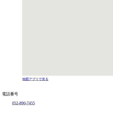
地図アプリで見る
電話番号
052-890-7455