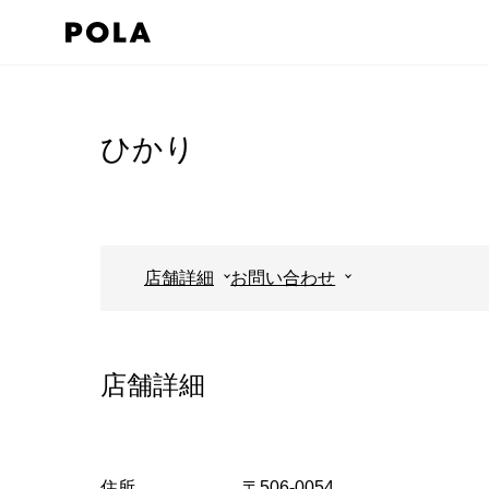
ペ
ー
ジ
コ
の
ン
先
テ
ひかり
頭
ン
で
ツ
す
エ
コ
リ
店舗詳細
お問い合わせ
ン
ア
テ
で
ン
す
店舗詳細
ツ
エ
リ
ア
住所
〒506-0054