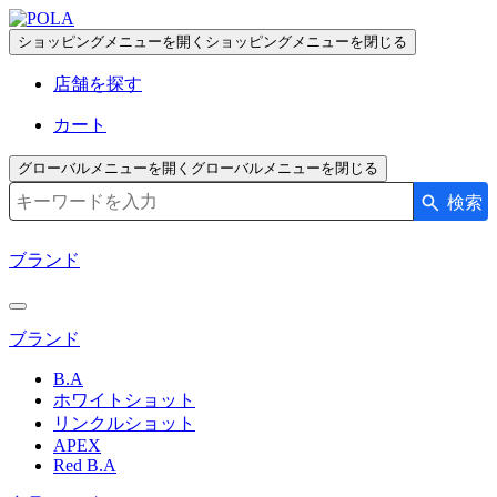
ペ
ー
ショッピングメニューを開く
ショッピングメニューを閉じる
ジ
店舗を探す
の
先
カート
頭
で
グローバルメニューを開く
グローバルメニューを閉じる
す
検索
検索キーワード入力
コ
ン
ブランド
テ
ン
ツ
ブランド
エ
リ
B.A
ア
ホワイトショット
へ
リンクルショット
APEX
Red B.A