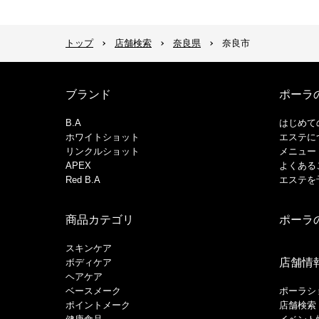
トップ
店舗検索
奈良県
奈良市
ブランド
ポーラ
B.A
はじめて
ホワイトショット
エステに
リンクルショット
メニュー
APEX
よくある
Red B.A
エステを
商品カテゴリ
ポーラ
スキンケア
店舗情
ボディケア
ヘアケア
​ベースメーク​
ポーラシ
ポイントメーク​
店舗検索