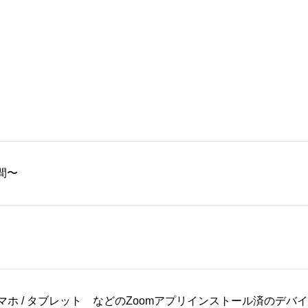
間〜
 スマホ / タブレット などのZoomアプリインストール済のデバ