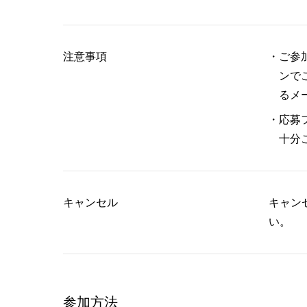
注意事項
ご参
ンで
るメ
応募
十分
キャンセル
キャン
い。
参加方法