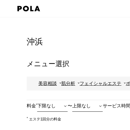
ペ
ー
ジ
コ
の
ン
先
テ
沖浜
頭
ン
で
ツ
す
エ
メニュー選択
コ
リ
ン
ア
美容相談
肌分析
フェイシャルエステ
テ
で
ン
す
ツ
*
料金
〜
サービス時
エ
リ
*
エステ1回分の料金
ア