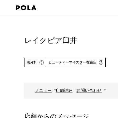
ペ
ー
ジ
コ
の
ン
先
テ
レイクピア臼井
頭
ン
で
ツ
す
エ
肌分析
ビューティーマイスター在籍店
コ
リ
ン
ア
テ
で
ン
す
メニュー
店舗詳細
お問い合わせ
ツ
詳しくはこちら
エ
リ
ア
店舗からのメッセージ