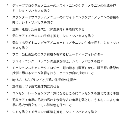
ディーププログラムメニューのホワイトニングケア：メラニンの生成を抑
え、シミ・ソバカスを防ぐ
スタンダードプログラムメニューのホワイトニングケア：メラニンの蓄積を
抑え、シミ・ソバカスを防ぐ
連動：連動した美容成分（保湿成分）を堪能できる
美白ケア：メラニンの生成を抑え、シミ・ソバカスを防ぐ
美白（ホワイトニングケアメニュー）：メラニンの生成を抑え、シミ・ソバ
カスを防ぐ
プロ：当社認定のエステ資格を有するビューティーディレクター
ホワイトニング：メラニンの生成を抑え、シミ・ソバカスを防ぐ
モーションスキャンテクノロジー：顔の動き（動画）から、肌三層の状態の
推測に用いるデータ取得を行う、ポーラ独自の技術のこと
by B.A：B.Aブランドと共通の保湿成分を配合
立体感：ツヤ感で立体的に見せる
コンセントレーションケア：気になるところにエッセンスを重ねて使う手技
毛穴ケア：角層の毛穴の汚れや余分な古い角層を落とし、うるおいにより角
層の毛穴の目立ちにくい肌状態を保つこと
シミを防ぐ：メラニンの蓄積を抑え、シミ・ソバカスを防ぐ