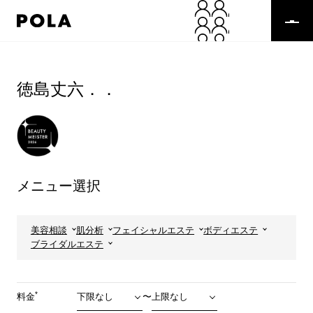
ペ
ー
ジ
の
コ
先
ン
頭
テ
徳島丈六．．
で
ン
す
ツ
コ
エ
ン
リ
テ
ア
ン
で
ツ
す
メニュー選択
エ
リ
ア
へ
美容相談
肌分析
フェイシャルエステ
ボディエステ
ブライダルエステ
*
料金
〜