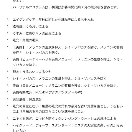
みます。
パーソナルプログラムは、初回は所要時間に約30分の肌分析を含みます。
エイジングケア：年齢に応じた化粧品等によるお手入れ
透明感：うるおいによる
くすみ：乾燥やキメの乱れによる
毛穴：角層の毛穴
【美白】：メラニンの生成を抑え、シミ・ソバカスを防ぐ。メラニンの蓄積
を抑え、シミ・ソバカスを防ぐ。
美白（ビューティーハリ＆美白メニュー）：メラニンの生成を抑え、シミ・
ソバカスを防ぐ。
輝き：うるおいによるツヤ
シミ・ソバカス：メラニンの生成を抑え、シミ・ソバカスを防ぐ
美白（美白メニュー）：メラニンの蓄積を抑え、シミ・ソバカスを防ぐ。
美白有効成分：PCE-DP(デクスパンテノールＷ)
美容成分：保湿成分
毛穴の目立たない：角層の毛穴の汚れや余分な古い角層を落とし、うるおい
により角層の毛穴の目立ちにくい状態を保つこと
ニキビを防ぎ、ニキビを防ぐ：クレンジング・ウォッシュの洗浄による
ハイグレード、ディープ、スタンダード：エステの充実度の高いものから表
したもの