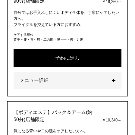
90分)店舗限定
￥18,260～
自分ではお手入れしにくいボディ全体を、丁寧にケアしたい
方へ。
ブライダルを控えている方におすすめ。
ケアする部位
背中～腰・首～肩・二の腕・腕～手・脚・足裏
予約に進む
メニュー詳細
【ボディエステ】バック＆アーム(約
50分)店舗限定
￥10,340～
気になる背中や二の腕をケアしたい方へ。