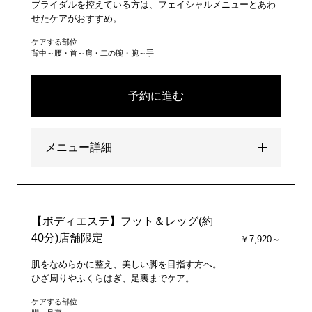
ブライダルを控えている方は、フェイシャルメニューとあわ
せたケアがおすすめ。
ケアする部位
背中～腰・首～肩・二の腕・腕～手
予約に進む
メニュー詳細
【ボディエステ】フット＆レッグ(約
40分)店舗限定
￥7,920～
肌をなめらかに整え、美しい脚を目指す方へ。
ひざ周りやふくらはぎ、足裏までケア。
ケアする部位