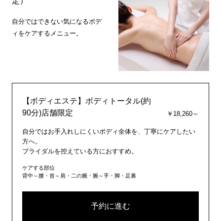
定）
自分ではできない気になるボデ
ィをケアするメニュー。
【ボディエステ】ボディトータル(約
90分)店舗限定
￥18,260～
自分ではお手入れしにくいボディ全体を、丁寧にケアしたい
方へ。
ブライダルを控えている方におすすめ。
ケアする部位
背中～腰・首～肩・二の腕・腕～手・脚・足裏
予約に進む