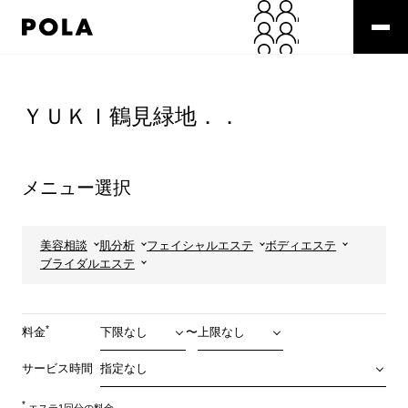
ペ
ー
ジ
の
コ
先
ン
頭
テ
ＹＵＫＩ鶴見緑地．．
で
ン
す
ツ
コ
エ
ン
リ
メニュー選択
テ
ア
ン
で
ツ
す
エ
美容相談
肌分析
フェイシャルエステ
ボディエステ
リ
ブライダルエステ
ア
へ
*
料金
〜
サービス時間
*