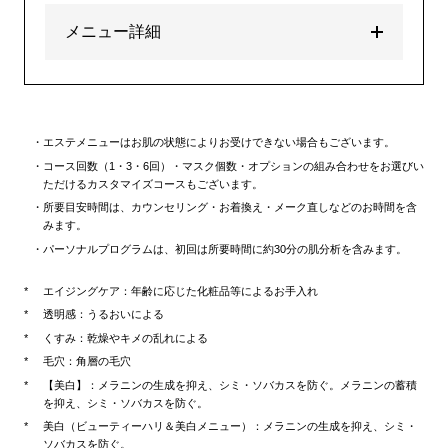
メニュー詳細
エステメニューはお肌の状態によりお受けできない場合もございます。
コース回数（1・3・6回）・マスク個数・オプションの組み合わせをお選びい
ただけるカスタマイズコースもございます。
所要目安時間は、カウンセリング・お着換え・メーク直しなどのお時間を含
みます。
パーソナルプログラムは、初回は所要時間に約30分の肌分析を含みます。
エイジングケア：年齢に応じた化粧品等によるお手入れ
透明感：うるおいによる
くすみ：乾燥やキメの乱れによる
毛穴：角層の毛穴
【美白】：メラニンの生成を抑え、シミ・ソバカスを防ぐ。メラニンの蓄積
を抑え、シミ・ソバカスを防ぐ。
美白（ビューティーハリ＆美白メニュー）：メラニンの生成を抑え、シミ・
ソバカスを防ぐ。