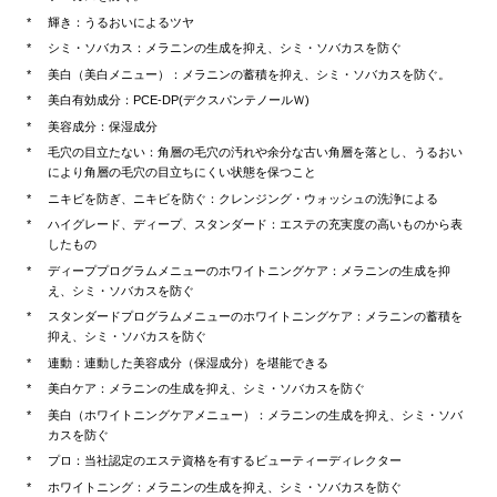
輝き：うるおいによるツヤ
シミ・ソバカス：メラニンの生成を抑え、シミ・ソバカスを防ぐ
美白（美白メニュー）：メラニンの蓄積を抑え、シミ・ソバカスを防ぐ。
美白有効成分：PCE-DP(デクスパンテノールＷ)
美容成分：保湿成分
毛穴の目立たない：角層の毛穴の汚れや余分な古い角層を落とし、うるおい
により角層の毛穴の目立ちにくい状態を保つこと
ニキビを防ぎ、ニキビを防ぐ：クレンジング・ウォッシュの洗浄による
ハイグレード、ディープ、スタンダード：エステの充実度の高いものから表
したもの
ディーププログラムメニューのホワイトニングケア：メラニンの生成を抑
え、シミ・ソバカスを防ぐ
スタンダードプログラムメニューのホワイトニングケア：メラニンの蓄積を
抑え、シミ・ソバカスを防ぐ
連動：連動した美容成分（保湿成分）を堪能できる
美白ケア：メラニンの生成を抑え、シミ・ソバカスを防ぐ
美白（ホワイトニングケアメニュー）：メラニンの生成を抑え、シミ・ソバ
カスを防ぐ
プロ：当社認定のエステ資格を有するビューティーディレクター
ホワイトニング：メラニンの生成を抑え、シミ・ソバカスを防ぐ