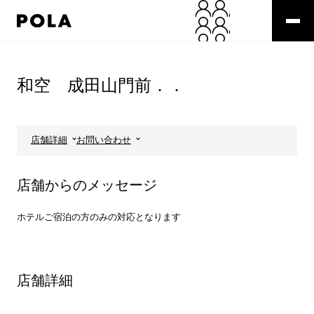
ペ
ー
ジ
の
コ
先
ン
頭
テ
和空 成田山門前．．
で
ン
す
ツ
コ
エ
ン
リ
店舗詳細
お問い合わせ
テ
ア
ン
で
ツ
す
店舗からのメッセージ
エ
リ
ア
ホテルご宿泊の方のみの対応となります
へ
店舗詳細