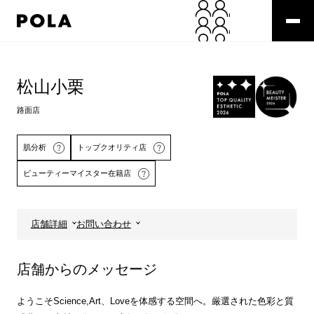
ペ
ー
ジ
の
コ
先
ン
頭
テ
松山小栗
で
ン
す
ツ
路面店
コ
エ
ン
リ
テ
ア
肌分析
トップクオリティ店
ン
で
ビューティーマイスター在籍店
ツ
す
エ
リ
ア
店舗詳細
お問い合わせ
へ
詳しくはこちら
店舗からのメッセージ
ようこそScience,Art、Loveを体感する空間へ。厳選された色彩と質