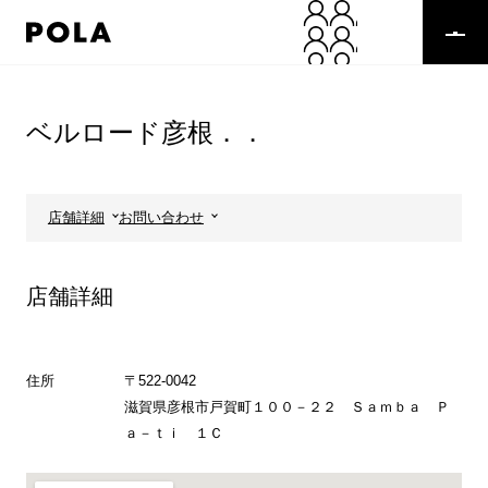
ペ
ー
ジ
の
コ
先
ン
頭
テ
ベルロード彦根．．
で
ン
す
ツ
コ
エ
ン
リ
店舗詳細
お問い合わせ
テ
ア
ン
で
ツ
す
店舗詳細
エ
リ
ア
へ
住所
〒522-0042
滋賀県彦根市戸賀町１００－２２ Ｓａｍｂａ Ｐ
ａ－ｔｉ １Ｃ