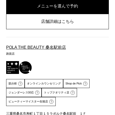
メニューを選んで予約
店舗詳細はこちら
POLA THE BEAUTY 桑名駅前店
路面店
肌分析
オンラインカウンセリング
Shop de Pick
ジェンダーレス対応
トップクオリティ店
ビューティーマイスター在籍店
三重県桑名市寿町１丁目１５ラポルテ桑名駅前 １Ｆ
詳しくはこちら
詳しくはこちら