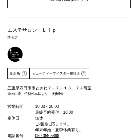
エステサロン Ｌｉｐ
路面店
肌分析
ビューティーマイスター在籍店
三重県四日市市ときわ２－７－１３ ２Ａ号室
湯の山線 伊勢松本駅より 徒歩5分
詳しくはこちら
営業時間
10:00～20:00
最終予約受付 18:00
定休日
無休
ご相談に応じます。
年末年始・夏季休業有り。
電話番号
059-355-5868