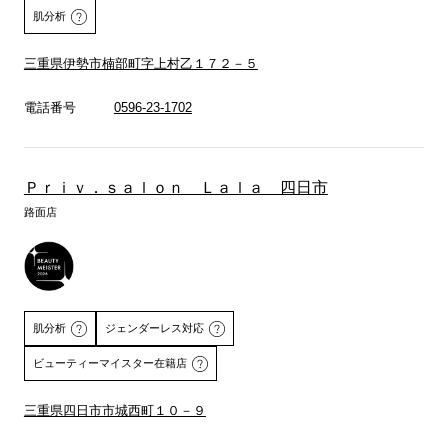
肌分析
三重県伊勢市楠部町字上村乙１７２－５
電話番号
0596-23-1702
詳しくはこちら
Ｐｒｉｖ．ｓａｌｏｎ Ｌａｌａ 四日市
路面店
肌分析
ジェンダーレス対応
ビューティーマイスター在籍店
三重県四日市市城西町１０－９
詳しくはこちら