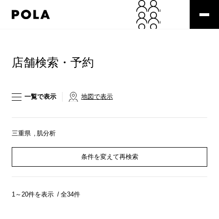
ペ
ー
ジ
の
コ
先
ン
頭
テ
店舗検索・予約
で
ン
す
ツ
コ
エ
ン
リ
一覧で表示
地図で表示
テ
ア
ン
で
ツ
す
エ
三重県
肌分析
リ
ア
条件を変えて再検索
へ
1～20件を表示
全34件