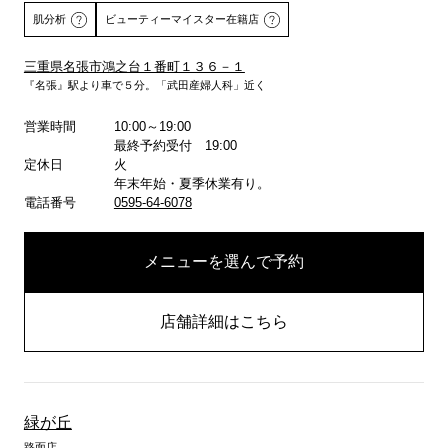
肌分析
ビューティーマイスター在籍店
三重県名張市鴻之台１番町１３６－１
『名張』駅より車で５分。「武田産婦人科」近く
詳しくはこちら
営業時間
10:00～19:00
最終予約受付 19:00
定休日
火
年末年始・夏季休業有り。
電話番号
0595-64-6078
メニューを選んで予約
店舗詳細はこちら
緑が丘
路面店