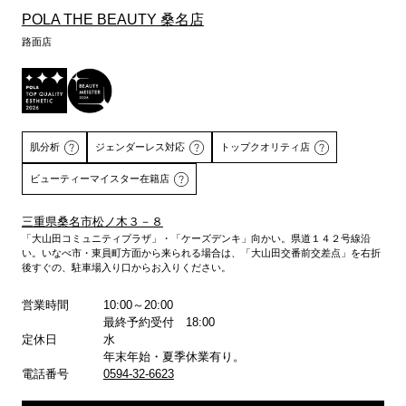
POLA THE BEAUTY 桑名店
路面店
肌分析
ジェンダーレス対応
トップクオリティ店
ビューティーマイスター在籍店
三重県桑名市松ノ木３－８
「大山田コミュニティプラザ」・「ケーズデンキ」向かい。県道１４２号線沿
い。いなべ市・東員町方面から来られる場合は、「大山田交番前交差点」を右折
詳しくはこちら
後すぐの、駐車場入り口からお入りください。
営業時間
10:00～20:00
最終予約受付 18:00
定休日
水
年末年始・夏季休業有り。
電話番号
0594-32-6623