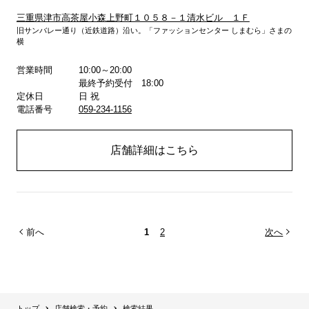
三重県津市高茶屋小森上野町１０５８－１清水ビル １Ｆ
旧サンバレー通り（近鉄道路）沿い。「ファッションセンター しまむら」さまの
詳しくはこちら
横
営業時間
10:00～20:00
最終予約受付 18:00
定休日
日 祝
電話番号
059-234-1156
店舗詳細はこちら
前へ
1
2
次へ
トップ
店舗検索・予約
検索結果