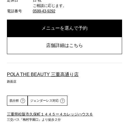
定休日
日 祝
ご相談に応じます。
電話番号
0599-43-9292
メニューを選んで予約
店舗詳細はこちら
POLA THE BEAUTY 三重高通り店
路面店
肌分析
ジェンダーレス対応
三重県松阪市久保町１４４５ー４カレッジハウス６
三交バス『梅村学園口』より徒歩２分
詳しくはこちら