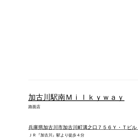
加古川駅南Ｍｉｌｋｙｗａｙ
路面店
兵庫県加古川市加古川町溝之口７５６Ｙ・Ｔビル
ＪＲ『加古川』駅より徒歩４分