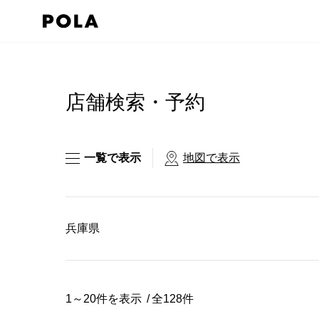
ペ
ー
ジ
コ
の
ン
先
テ
店舗検索・予約
頭
ン
で
ツ
す
エ
一覧で表示
地図で表示
コ
リ
ン
ア
テ
で
兵庫県
ン
す
ツ
エ
リ
1～20件を表示
全128件
ア