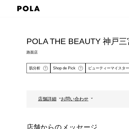
ペ
ー
ジ
コ
の
ン
先
テ
POLA THE BEAUTY 神戸
頭
ン
で
路面店
ツ
す
エ
肌分析
Shop de Pick
ビューティーマイスタ
コ
リ
ン
ア
テ
で
ン
す
店舗詳細
お問い合わせ
ツ
詳しくはこちら
エ
詳しくはこち
リ
ア
店舗からのメッセージ