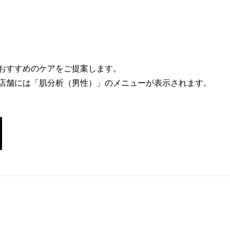
おすすめのケアをご提案します。
店舗には「肌分析（男性）」のメニューが表示されます。