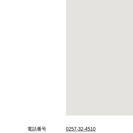
電話番号
0257-32-4510