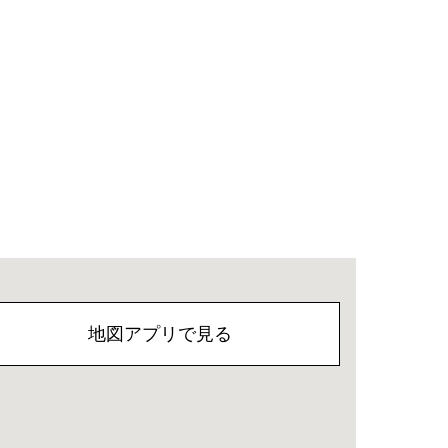
地図アプリで見る