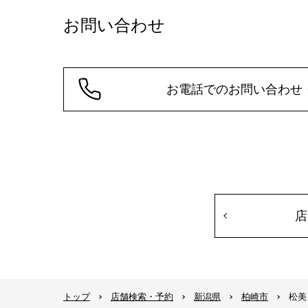
お問い合わせ
お電話でのお問い合わせ
店
トップ
店舗検索・予約
新潟県
柏崎市
松美