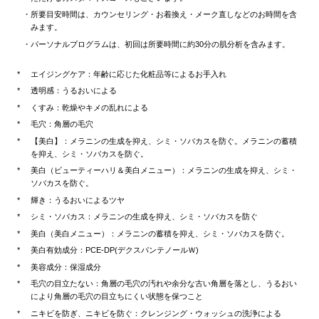
所要目安時間は、カウンセリング・お着換え・メーク直しなどのお時間を含
みます。
パーソナルプログラムは、初回は所要時間に約30分の肌分析を含みます。
エイジングケア：年齢に応じた化粧品等によるお手入れ
透明感：うるおいによる
くすみ：乾燥やキメの乱れによる
毛穴：角層の毛穴
【美白】：メラニンの生成を抑え、シミ・ソバカスを防ぐ。メラニンの蓄積
を抑え、シミ・ソバカスを防ぐ。
美白（ビューティーハリ＆美白メニュー）：メラニンの生成を抑え、シミ・
ソバカスを防ぐ。
輝き：うるおいによるツヤ
シミ・ソバカス：メラニンの生成を抑え、シミ・ソバカスを防ぐ
美白（美白メニュー）：メラニンの蓄積を抑え、シミ・ソバカスを防ぐ。
美白有効成分：PCE-DP(デクスパンテノールＷ)
美容成分：保湿成分
毛穴の目立たない：角層の毛穴の汚れや余分な古い角層を落とし、うるおい
により角層の毛穴の目立ちにくい状態を保つこと
ニキビを防ぎ、ニキビを防ぐ：クレンジング・ウォッシュの洗浄による