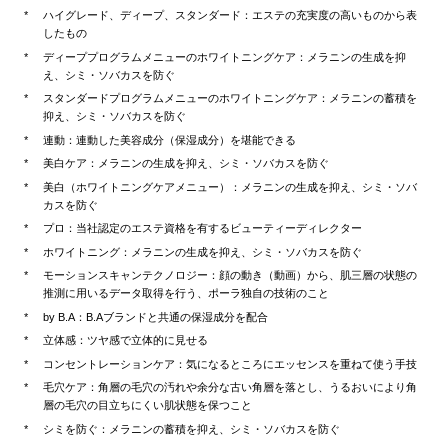
ハイグレード、ディープ、スタンダード：エステの充実度の高いものから表
したもの
ディーププログラムメニューのホワイトニングケア：メラニンの生成を抑
え、シミ・ソバカスを防ぐ
スタンダードプログラムメニューのホワイトニングケア：メラニンの蓄積を
抑え、シミ・ソバカスを防ぐ
連動：連動した美容成分（保湿成分）を堪能できる
美白ケア：メラニンの生成を抑え、シミ・ソバカスを防ぐ
美白（ホワイトニングケアメニュー）：メラニンの生成を抑え、シミ・ソバ
カスを防ぐ
プロ：当社認定のエステ資格を有するビューティーディレクター
ホワイトニング：メラニンの生成を抑え、シミ・ソバカスを防ぐ
モーションスキャンテクノロジー：顔の動き（動画）から、肌三層の状態の
推測に用いるデータ取得を行う、ポーラ独自の技術のこと
by B.A：B.Aブランドと共通の保湿成分を配合
立体感：ツヤ感で立体的に見せる
コンセントレーションケア：気になるところにエッセンスを重ねて使う手技
毛穴ケア：角層の毛穴の汚れや余分な古い角層を落とし、うるおいにより角
層の毛穴の目立ちにくい肌状態を保つこと
シミを防ぐ：メラニンの蓄積を抑え、シミ・ソバカスを防ぐ