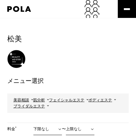
ペ
ー
ジ
の
コ
先
ン
頭
テ
松美
で
ン
す
ツ
コ
エ
ン
リ
テ
ア
ン
で
ツ
す
メニュー選択
エ
リ
ア
へ
美容相談
肌分析
フェイシャルエステ
ボディエステ
ブライダルエステ
*
料金
〜