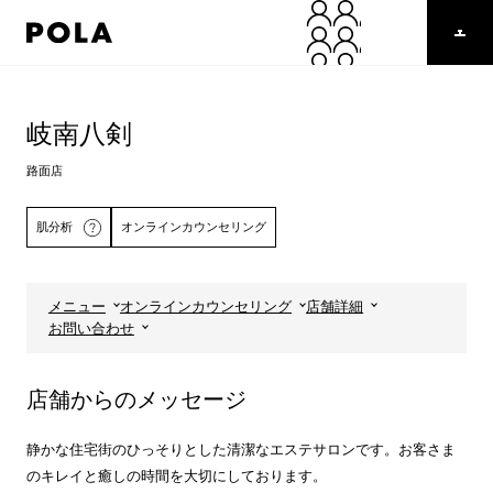
ペ
ー
ジ
の
コ
先
ン
頭
テ
岐南八剣
で
ン
す
ツ
路面店
コ
エ
ン
リ
肌分析
オンラインカウンセリング
テ
ア
ン
で
ツ
す
エ
メニュー
オンラインカウンセリング
店舗詳細
リ
詳しくはこちら
お問い合わせ
ア
へ
店舗からのメッセージ
静かな住宅街のひっそりとした清潔なエステサロンです。お客さま
のキレイと癒しの時間を大切にしております。