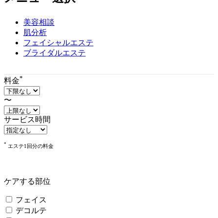
ツ
エ
リ
美容相談
ア
肌分析
で
フェイシャルエステ
す
ブライダルエステ
*
料金
〜
サービス時間
*
エステ1回分の料金
ケアする部位
フェイス
デコルテ