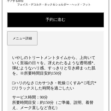
ケアする部位
再
フェイス・デコルテ・ネック＆ショルダー・ヘッド・フット
予約に進む
生
メニュー詳細
す
いやしのトリートメントタイムから、上向いて
いく至福の⽇々を。冴えわたるような透明感*、
弾むようなハリ感、すっきりと引き締まった肌
を。※所要時間目安約150分
る
□ハリのなさ □カサつき・乾燥 □くすみ* □毛穴*
□リラックスした時間を過ごしたい
サービス時間：90分
所要時間目安：約150分（ご準備、説明、着替
え、メーク直しなど含む）