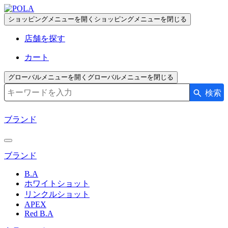
ペ
ー
ショッピングメニューを開く
ショッピングメニューを閉じる
ジ
店舗を探す
の
先
カート
頭
で
グローバルメニューを開く
グローバルメニューを閉じる
す
検索
検索キーワード入力
コ
ン
ブランド
テ
ン
ツ
ブランド
エ
リ
B.A
ア
ホワイトショット
へ
リンクルショット
APEX
Red B.A