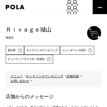
ペ
ー
ジ
の
コ
先
ン
頭
テ
Ｒｉｖａｇｅ城山
で
ン
す
ツ
路面店
コ
エ
ン
リ
テ
ア
肌分析
オンラインカウンセリング
ジェンダーレス対応
ン
で
ビューティーマイスター在籍店
ツ
す
エ
リ
ア
メニュー
オンラインカウンセリング
店舗詳細
へ
詳しくはこちら
お問い合わせ
店舗からのメッセージ