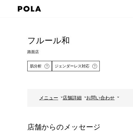
ペ
ー
ジ
コ
の
ン
先
テ
フルール和
頭
ン
路面店
で
ツ
す
エ
肌分析
ジェンダーレス対応
コ
リ
ン
ア
テ
で
ン
す
メニュー
店舗詳細
お問い合わせ
ツ
詳しくはこちら
エ
リ
店舗からのメッセージ
ア