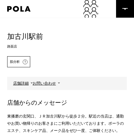
ペ
ー
ジ
の
コ
先
ン
頭
テ
加古川駅前
で
ン
す
ツ
路面店
コ
エ
ン
リ
肌分析
テ
ア
ン
で
ツ
す
エ
店舗詳細
お問い合わせ
リ
ア
へ
詳しくはこちら
店舗からのメッセージ
東播磨の玄関口、ＪＲ加古川駅から徒歩２分。駅近の当店は、通勤
やお買い物帰りのお客さまにご利用いただいております。ポーラの
エステ、スキンケア品、メーク品をぜひ一度、ご体験ください。