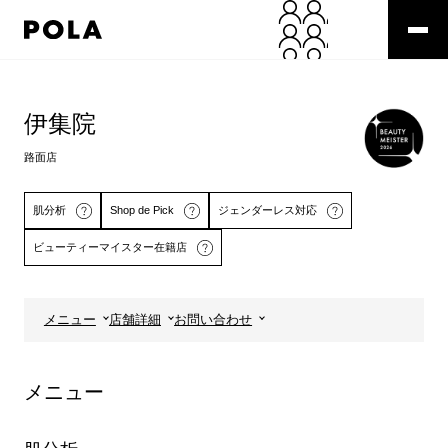
ペ
ー
ジ
の
コ
先
ン
頭
テ
伊集院
で
ン
す
ツ
路面店
コ
エ
ン
リ
テ
ア
肌分析
Shop de Pick
ジェンダーレス対応
ン
で
ビューティーマイスター在籍店
ツ
す
エ
リ
ア
メニュー
店舗詳細
お問い合わせ
へ
詳しくはこちら
詳しくはこちら
メニュー