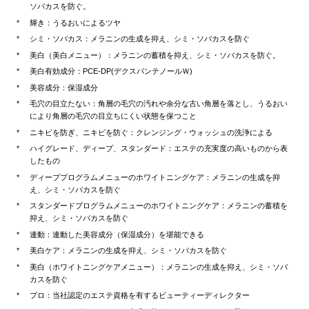
ソバカスを防ぐ。
輝き：うるおいによるツヤ
シミ・ソバカス：メラニンの生成を抑え、シミ・ソバカスを防ぐ
美白（美白メニュー）：メラニンの蓄積を抑え、シミ・ソバカスを防ぐ。
美白有効成分：PCE-DP(デクスパンテノールＷ)
美容成分：保湿成分
毛穴の目立たない：角層の毛穴の汚れや余分な古い角層を落とし、うるおい
により角層の毛穴の目立ちにくい状態を保つこと
ニキビを防ぎ、ニキビを防ぐ：クレンジング・ウォッシュの洗浄による
ハイグレード、ディープ、スタンダード：エステの充実度の高いものから表
したもの
ディーププログラムメニューのホワイトニングケア：メラニンの生成を抑
え、シミ・ソバカスを防ぐ
スタンダードプログラムメニューのホワイトニングケア：メラニンの蓄積を
抑え、シミ・ソバカスを防ぐ
連動：連動した美容成分（保湿成分）を堪能できる
美白ケア：メラニンの生成を抑え、シミ・ソバカスを防ぐ
美白（ホワイトニングケアメニュー）：メラニンの生成を抑え、シミ・ソバ
カスを防ぐ
プロ：当社認定のエステ資格を有するビューティーディレクター