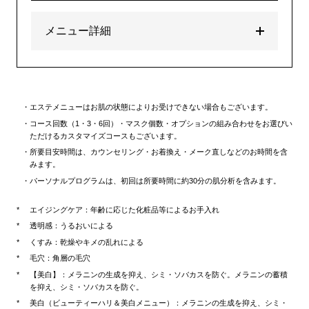
メニュー詳細
エステメニューはお肌の状態によりお受けできない場合もございます。
コース回数（1・3・6回）・マスク個数・オプションの組み合わせをお選びい
ただけるカスタマイズコースもございます。
所要目安時間は、カウンセリング・お着換え・メーク直しなどのお時間を含
みます。
パーソナルプログラムは、初回は所要時間に約30分の肌分析を含みます。
エイジングケア：年齢に応じた化粧品等によるお手入れ
透明感：うるおいによる
くすみ：乾燥やキメの乱れによる
毛穴：角層の毛穴
【美白】：メラニンの生成を抑え、シミ・ソバカスを防ぐ。メラニンの蓄積
を抑え、シミ・ソバカスを防ぐ。
美白（ビューティーハリ＆美白メニュー）：メラニンの生成を抑え、シミ・