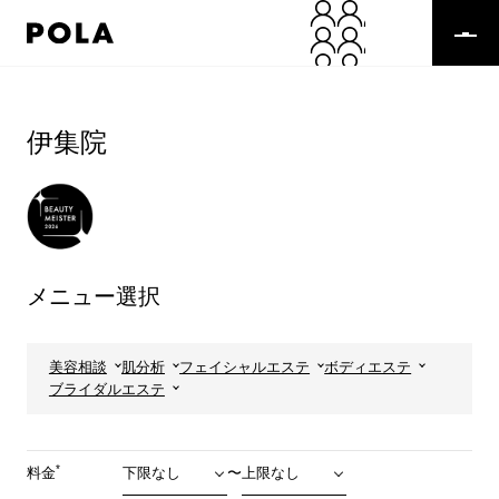
ペ
ー
ジ
の
コ
先
ン
頭
テ
伊集院
で
ン
す
ツ
コ
エ
ン
リ
テ
ア
ン
で
ツ
す
メニュー選択
エ
リ
ア
へ
美容相談
肌分析
フェイシャルエステ
ボディエステ
ブライダルエステ
*
料金
〜