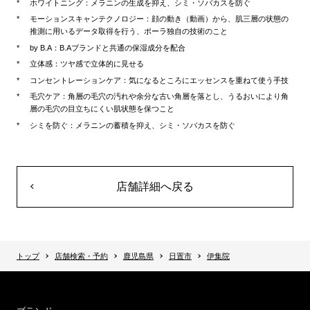
ホワイトニング：メラニンの生成を抑え、シミ・ソバカスを防ぐ
モーションスキャンテクノロジー：顔の動き（動画）から、肌三層の状態の
推測に用いるデータ取得を行う、ポーラ独自の技術のこと
by B.A：B.Aブランドと共通の保湿成分を配合
立体感：ツヤ感で立体的に見せる
コンセントレーションケア：気になるところにエッセンスを重ねて使う手技
毛穴ケア：角層の毛穴の汚れや余分な古い角層を落とし、うるおいにより角
層の毛穴の目立ちにくい肌状態を保つこと
シミを防ぐ：メラニンの蓄積を抑え、シミ・ソバカスを防ぐ
店舗詳細へ戻る
トップ
店舗検索・予約
鹿児島県
日置市
伊集院