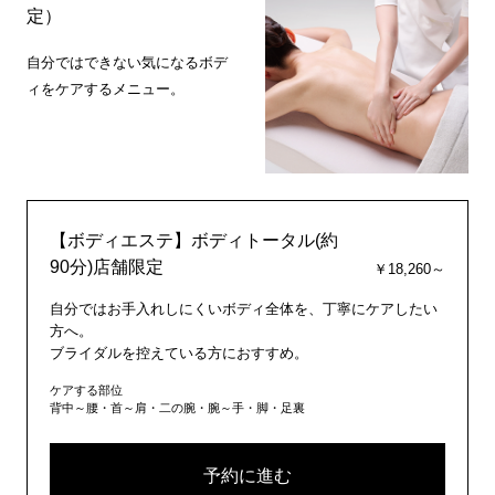
定）
自分ではできない気になるボデ
ィをケアするメニュー。
【ボディエステ】ボディトータル(約
90分)店舗限定
￥18,260～
自分ではお手入れしにくいボディ全体を、丁寧にケアしたい
方へ。
ブライダルを控えている方におすすめ。
ケアする部位
背中～腰・首～肩・二の腕・腕～手・脚・足裏
予約に進む