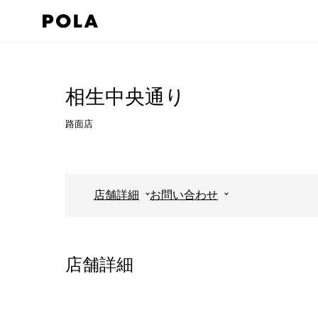
ペ
ー
ジ
コ
の
ン
先
テ
相生中央通り
頭
ン
路面店
で
ツ
す
エ
コ
リ
ン
ア
店舗詳細
お問い合わせ
テ
で
ン
す
ツ
店舗詳細
エ
リ
ア