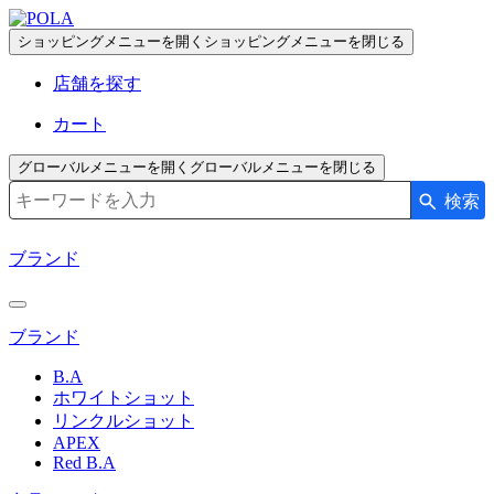
ペ
ー
ショッピングメニューを開く
ショッピングメニューを閉じる
ジ
店舗を探す
の
先
カート
頭
で
グローバルメニューを開く
グローバルメニューを閉じる
す
検索
検索キーワード入力
コ
ン
ブランド
テ
ン
ツ
ブランド
エ
リ
B.A
ア
ホワイトショット
へ
リンクルショット
APEX
Red B.A