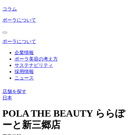
コラム
ポーラについて
ポーラについて
企業情報
ポーラ美容の考え方
サステナビリティ
採用情報
ニュース
店舗を探す
日本
コ
ン
POLA THE BEAUTY ららぽ
テ
ーと新三郷店
ン
ツ