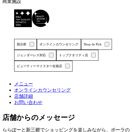
エ
商業施設
リ
ア
で
す
肌分析
オンラインカウンセリング
Shop de Pick
ジェンダーレス対応
トップクオリティ店
ビューティーマイスター在籍店
詳しくはこちら
詳しくはこちら
メニュー
オンラインカウンセリング
店舗詳細
お問い合わせ
店舗からのメッセージ
ららぽーと新三郷でショッピングを楽しみながら、ポーラの