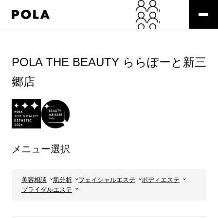
ペ
ー
ジ
の
コ
先
ン
頭
テ
POLA THE BEAUTY ららぽーと新三
で
ン
す
ツ
郷店
コ
エ
ン
リ
テ
ア
ン
で
ツ
す
エ
リ
メニュー選択
ア
へ
美容相談
肌分析
フェイシャルエステ
ボディエステ
ブライダルエステ