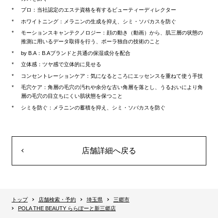
プロ：当社認定のエステ資格を有するビューティーディレクター
ホワイトニング：メラニンの生成を抑え、シミ・ソバカスを防ぐ
モーションスキャンテクノロジー：顔の動き（動画）から、肌三層の状態の
推測に用いるデータ取得を行う、ポーラ独自の技術のこと
by B.A：B.Aブランドと共通の保湿成分を配合
立体感：ツヤ感で立体的に見せる
コンセントレーションケア：気になるところにエッセンスを重ねて使う手技
毛穴ケア：角層の毛穴の汚れや余分な古い角層を落とし、うるおいにより角
層の毛穴の目立ちにくい肌状態を保つこと
シミを防ぐ：メラニンの蓄積を抑え、シミ・ソバカスを防ぐ
店舗詳細へ戻る
トップ
店舗検索・予約
埼玉県
三郷市
POLA THE BEAUTY ららぽーと新三郷店