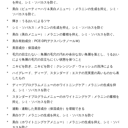
を抑え、シミ・ソバカスを防ぐ。
美白（ビューティーハリ＆美白メニュー）：メラニンの生成を抑え、シミ・
ソバカスを防ぐ。
輝き：うるおいによるツヤ
シミ・ソバカス：メラニンの生成を抑え、シミ・ソバカスを防ぐ
美白（美白メニュー）：メラニンの蓄積を抑え、シミ・ソバカスを防ぐ。
美白有効成分：PCE-DP(デクスパンテノールＷ)
美容成分：保湿成分
毛穴の目立たない：角層の毛穴の汚れや余分な古い角層を落とし、うるおい
により角層の毛穴の目立ちにくい状態を保つこと
ニキビを防ぎ、ニキビを防ぐ：クレンジング・ウォッシュの洗浄による
ハイグレード、ディープ、スタンダード：エステの充実度の高いものから表
したもの
ディーププログラムメニューのホワイトニングケア：メラニンの生成を抑
え、シミ・ソバカスを防ぐ
スタンダードプログラムメニューのホワイトニングケア：メラニンの蓄積を
抑え、シミ・ソバカスを防ぐ
連動：連動した美容成分（保湿成分）を堪能できる
美白ケア：メラニンの生成を抑え、シミ・ソバカスを防ぐ
美白（ホワイトニングケアメニュー）：メラニンの生成を抑え、シミ・ソバ
カスを防ぐ