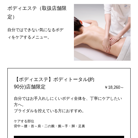
ボディエステ（取扱店舗限
定）
自分ではできない気になるボデ
ィをケアするメニュー。
【ボディエステ】ボディトータル(約
90分)店舗限定
￥18,260～
自分ではお手入れしにくいボディ全体を、丁寧にケアしたい
方へ。
ブライダルを控えている方におすすめ。
ケアする部位
背中～腰・首～肩・二の腕・腕～手・脚・足裏