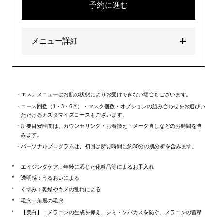
予約に進む
メニュー詳細
エステメニューはお肌の状態によりお受けできない場合もございます。
コース回数（1・3・6回）・マスク個数・オプションの組み合わせをお選びい
ただけるカスタマイズコースもございます。
所要目安時間は、カウンセリング・お着換え・メーク直しなどのお時間を含
みます。
パーソナルプログラムは、初回は所要時間に約30分の肌分析を含みます。
エイジングケア：年齢に応じた化粧品等によるお手入れ
透明感：うるおいによる
くすみ：乾燥やキメの乱れによる
毛穴：角層の毛穴
【美白】：メラニンの生成を抑え、シミ・ソバカスを防ぐ。メラニンの蓄積