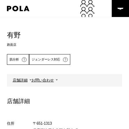
ペ
ー
ジ
の
コ
先
ン
頭
テ
有野
で
ン
す
ツ
路面店
コ
エ
ン
リ
肌分析
ジェンダーレス対応
テ
ア
ン
で
ツ
す
エ
店舗詳細
お問い合わせ
リ
詳しくはこちら
ア
へ
店舗詳細
住所
〒651-1313