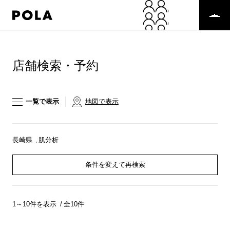
ペ
ー
ジ
の
コ
先
ン
頭
テ
店舗検索・予約
で
ン
す
ツ
コ
エ
ン
リ
一覧で表示
地図で表示
テ
ア
ン
で
ツ
す
エ
長崎県
肌分析
リ
ア
条件を変えて再検索
へ
1～10件を表示
全10件