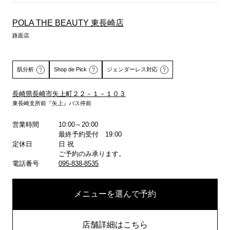
POLA THE BEAUTY 東長崎店
路面店
肌分析
Shop de Pick
ジェンダーレス対応
長崎県長崎市矢上町２２－１－１０３
東長崎支所前『矢上』バス停前
詳しくはこちら
詳しくはこちら
営業時間
10:00～20:00
最終予約受付 19:00
定休日
日 祝
ご予約のみ承ります。
電話番号
095-838-8535
メニューを選んで予約
店舗詳細はこちら