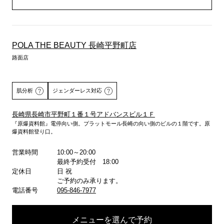
POLA THE BEAUTY 長崎平野町店
路面店
肌分析
ジェンダーレス対応
長崎県長崎市平野町１番１号アドバンスビル１Ｆ
『原爆資料館』電停向い側。プラットモール長崎の向い側のビルの１階です。原
詳しくはこちら
爆資料館登り口。
営業時間
10:00～20:00
最終予約受付 18:00
定休日
日 祝
ご予約のみ承ります。
電話番号
095-846-7977
メニューを選んで予約