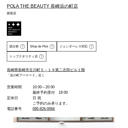
POLA THE BEAUTY 長崎浜の町店
路面店
肌分析
Shop de Pick
ジェンダーレス対応
トップクオリティ店
長崎県長崎市古川町５－１９第二古田ビル１階
「浜の町アーケード」近く
詳しくはこちら
詳しくはこちら
営業時間
10:00～20:00
最終予約受付 18:00
定休日
日 祝
ご予約のみ承ります。
電話番号
095-826-0066